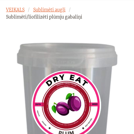
VEIKALS
Sublimēti augļi
Sublimēti/liofilizēti plūmju gabaliņi