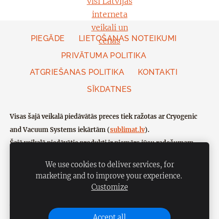
PIEGĀDE
LIETOŠANAS NOTEIKUMI
PRIVĀTUMA POLITIKA
ATGRIEŠANAS POLITIKA
KONTAKTI
SĪKDATNES
Visas šajā veikalā piedāvātās preces tiek ražotas ar Cryogenic
and Vacuum Systems iekārtām (
sublimat.lv
).
Šajā veikalā piedāvātie produkti ir piemērs jūsu radošumam.
Ja vēlaties pats ražot sublimētus produktus, lūdzu, sazinieties ar
We use cookies to deliver services, for
mums.
marketing and to improve your experience.
Seko mums
Customize
Sekojiet mums dažādos sociālajos tīklos
Veidots ar Mozello - labo mājas lapu ģeneratoru
Accept all