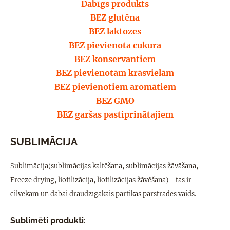
Dabīgs produkts
BEZ glutēna
BEZ laktozes
BEZ pievienota cukura
BEZ konservantiem
BEZ pievienotām krāsvielām
BEZ pievienotiem aromātiem
BEZ GMO
BEZ garšas pastiprinātajiem
SUBLIMĀCIJA
Sublimācija(sublimācijas kaltēšana, sublimācijas žāvāšana,
Freeze drying, liofilizācija, liofilizācijas žāvēšana) - tas ir
cilvēkam un dabai draudzīgākais pārtikas pārstrādes vaids.
Sublimēti produkti: