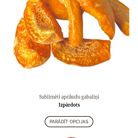
Sublimēti aprikožu gabaliņi
Izpārdots
PARĀDĪT OPCIJAS