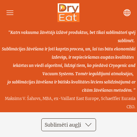
"Katrs vakuuma žāvētājs izžāvē produktus, bet tikai sublimātori spēj
sublimēt.
Sublimācijas žāvēšana ir ļoti kaprīzs process, un, lai tas būtu ekonomiski
izdevīgs, ir nepieciešamas
augstas kvalitātes
iekārtas un viedi algoritmi, līdzīgi tiem, ko piedāvā Cryogenic and
Vacuum Systems.
Tomēr ieguldījumi atmaksājas,
jo sublimācijas žāvēšana ir būtisks kvalitātes lēciens salīdzinājumā ar
citām žāvēšanas metodēm. "
Maksims V. Šahovs, MBA, ex-Vaillant East Europe, Schaeffler Eurasia
.
CEO
Sublimēti augļi