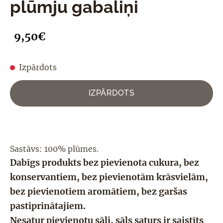
plūmju gabaliņi
9,50€
Izpārdots
IZPĀRDOTS
Sastāvs: 100%
plūmes.
Dabīgs produkts bez pievienota cukura, bez
konservantiem, bez pievienotām krāsvielām,
bez pievienotiem aromātiem, bez garšas
pastiprinātajiem.
Nesatur pievienotu sāli, sāls saturs ir saistīts