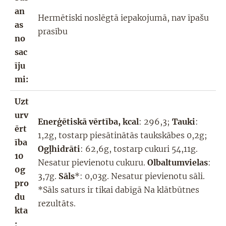
an
Hermētiski noslēgtā iepakojumā, nav īpašu
as
prasību
no
sac
īju
mi:
Uzt
urv
Enerģētiskā vērtība, kcal
:
296,3
;
Tauki
:
ērt
1,2
g, tostarp piesātinātās taukskābes 0,2g;
ība
Ogļhidrāti
:
62,6
g, tostarp cukuri 54,11g.
10
Nesatur pievienotu cukuru.
Olbaltumvielas
:
0g
3,7
g.
Sāls
*: 0,03g. Nesatur pievienotu sāli.
pro
*Sāls saturs ir tikai dabīgā Na klātbūtnes
du
rezultāts.
kta
: