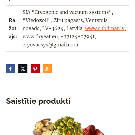
SIA “Cryogenic and vacuum systems”,
Ra
“Viedozoli”, Ziru pagasts, Ventspils
žot
novads, LV-3624, Latvija.
www.sublimat.lv
,
ājs:
www.dryeat.eu, +37124807941,
cryovacsys@gmail.com
Saistītie produkti