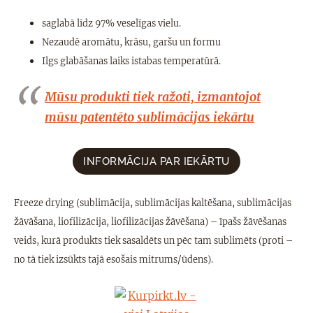
saglabā līdz 97% veselīgas vielu.
Nezaudē aromātu, krāsu, garšu un formu
Ilgs glabāšanas laiks istabas temperatūrā.
Mūsu produkti tiek ražoti, izmantojot
mūsu patentēto sublimācijas iekārtu
INFORMĀCIJA PAR IEKĀRTU
Freeze drying (sublimācija, sublimācijas kaltēšana, sublimācijas
žāvāšana, liofilizācija, liofilizācijas žāvēšana) – īpašs žāvēšanas
veids, kurā produkts tiek sasaldēts un pēc tam sublimēts (proti –
no tā tiek izsūkts tajā esošais mitrums/ūdens).