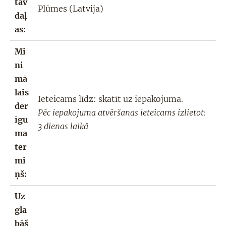
tāv
Plūmes (Latvija)
daļ
as
:
Mi
ni
mā
lais
Ieteicams līdz: skatīt uz iepakojuma.
der
Pēc iepakojuma atvēršanas ieteicams izlietot:
īgu
3 dienas laikā
ma
ter
mi
ņš:
Uz
gla
bāš