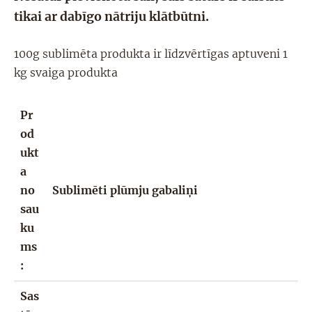
tikai ar dabīgo nātriju
klātbūtni
.
100g sublimēta produkta ir līdzvērtīgas aptuveni 1
kg svaiga produkta
Pr
od
ukt
a
no
Sublimēti plūmju gabaliņi
sau
ku
ms
:
Sas