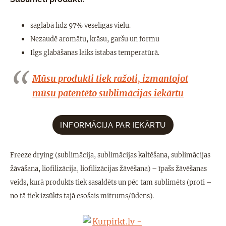
saglabā līdz 97% veselīgas vielu.
Nezaudē aromātu, krāsu, garšu un formu
Ilgs glabāšanas laiks istabas temperatūrā.
Mūsu produkti tiek ražoti, izmantojot
mūsu patentēto sublimācijas iekārtu
INFORMĀCIJA PAR IEKĀRTU
Freeze drying (sublimācija, sublimācijas kaltēšana, sublimācijas
žāvāšana, liofilizācija, liofilizācijas žāvēšana) – īpašs žāvēšanas
veids, kurā produkts tiek sasaldēts un pēc tam sublimēts (proti –
no tā tiek izsūkts tajā esošais mitrums/ūdens).