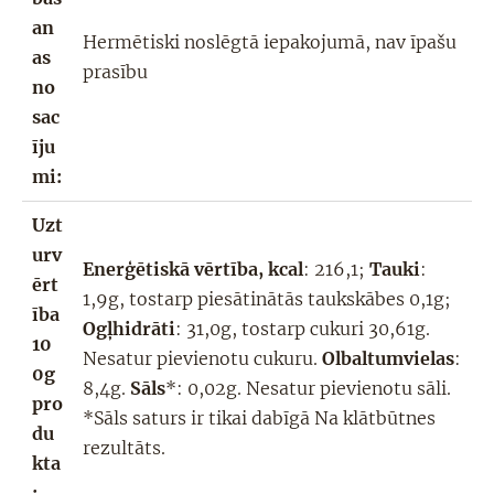
an
Hermētiski noslēgtā iepakojumā, nav īpašu
as
prasību
no
sac
īju
mi:
Uzt
urv
Enerģētiskā vērtība, kcal
: 216,1;
Tauki
:
ērt
1,9g, tostarp piesātinātās taukskābes 0,1g;
ība
Ogļhidrāti
: 31,0g, tostarp cukuri 30,61g.
10
Nesatur pievienotu cukuru.
Olbaltumvielas
:
0g
8,4g.
Sāls
*: 0,02g. Nesatur pievienotu sāli.
pro
*Sāls saturs ir tikai dabīgā Na klātbūtnes
du
rezultāts.
kta
: