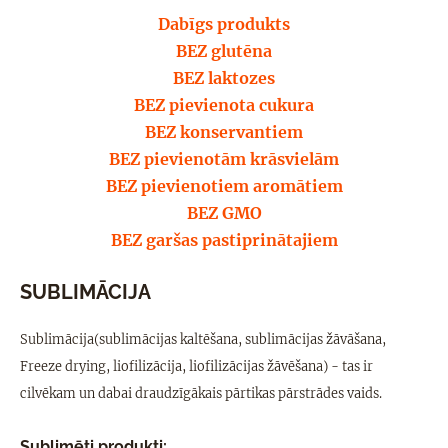
Dabīgs produkts
BEZ glutēna
BEZ laktozes
BEZ pievienota cukura
BEZ konservantiem
BEZ pievienotām krāsvielām
BEZ pievienotiem aromātiem
BEZ GMO
BEZ garšas pastiprinātajiem
SUBLIMĀCIJA
Sublimācija(sublimācijas kaltēšana, sublimācijas žāvāšana,
Freeze drying, liofilizācija, liofilizācijas žāvēšana) - tas ir
cilvēkam un dabai draudzīgākais pārtikas pārstrādes vaids.
Sublimēti produkti: