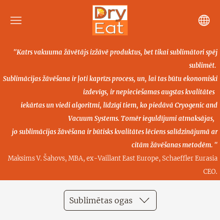
"Katrs vakuuma žāvētājs izžāvē produktus, bet tikai sublimātori spēj
sublimēt.
Sublimācijas žāvēšana ir ļoti kaprīzs process, un, lai tas būtu ekonomiski
izdevīgs, ir nepieciešamas
augstas kvalitātes
iekārtas un viedi algoritmi, līdzīgi tiem, ko piedāvā Cryogenic and
Vacuum Systems.
Tomēr ieguldījumi atmaksājas,
jo sublimācijas žāvēšana ir būtisks kvalitātes lēciens salīdzinājumā ar
citām žāvēšanas metodēm. "
Maksims V. Šahovs, MBA, ex-Vaillant East Europe, Schaeffler Eurasia
.
CEO
Sublimētas ogas