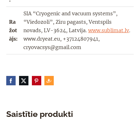
SIA “Cryogenic and vacuum systems”,
Ra
“Viedozoli”, Ziru pagasts, Ventspils
žot
novads, LV-3624, Latvija.
www.sublimat.lv
.
ājs:
www.dryeat.eu, +37124807941,
cryovacsys@gmail.com
Saistītie produkti