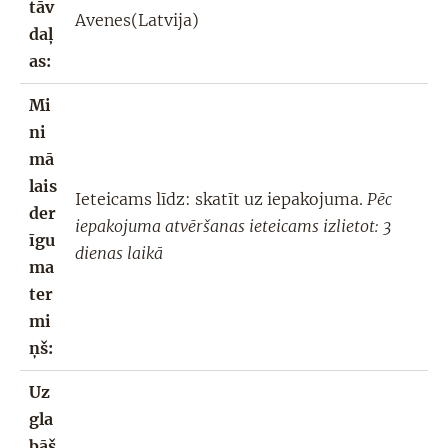
tāv
Avenes(Latvija)
daļ
as
:
Mi
ni
mā
lais
Ieteicams līdz: skatīt uz iepakojuma.
Pēc
der
iepakojuma atvēršanas ieteicams izlietot: 3
īgu
dienas laikā
ma
ter
mi
ņš:
Uz
gla
bāš