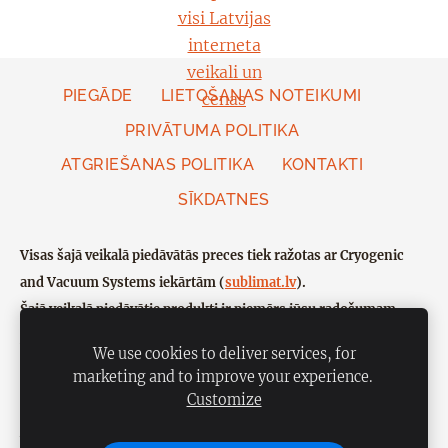
PIEGĀDE
LIETOŠANAS NOTEIKUMI
PRIVĀTUMA POLITIKA
ATGRIEŠANAS POLITIKA
KONTAKTI
SĪKDATNES
Visas šajā veikalā piedāvātās preces tiek ražotas ar Cryogenic
and Vacuum Systems iekārtām (
sublimat.lv
).
Šajā veikalā piedāvātie produkti ir piemērs jūsu radošumam.
Ja vēlaties pats ražot sublimētus produktus, lūdzu, sazinieties ar
We use cookies to deliver services, for
mums.
marketing and to improve your experience.
Seko mums
Customize
Sekojiet mums dažādos sociālajos tīklos
Veidots ar Mozello - labo mājas lapu ģeneratoru