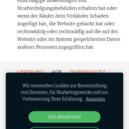
einschlägige Anweisungen von
Strafverfolgungsbehörden erhalten hat oder
wenn der Käufer dem Verkäufer Schaden
zugefügt hat, die Website gehackt hat oder
rechtswidrig oder rechtmäßig auf die auf der
Website oder im System gespeicherten Daten
anderer Personen zugegriffen hat.
LIEFERUNG
AGB
DATENSCHUTZ
WIDERRUF
COOKIES
Wir verwenden Cookies zur Bereitstellung
von Diensten, für Marketingzwecke und zur
Wir sind in Social Media
Verbesserung Ihrer Erfahrung.
Anpassen
Folge uns in verschiedenen sozialen Netzwerken
Erstellt mit
Mozello
— dem benutzerfreundlichsten Website-
Alle akzeptieren
Baukasten.