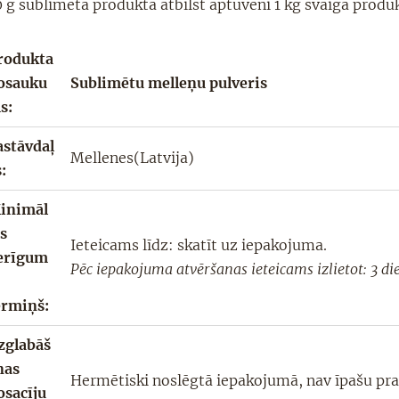
 g sublimēta produkta atbilst aptuveni 1 kg svaiga produ
rodukta
osauku
Sublimētu melleņu pulveris
s:
astāvdaļ
Mellenes(Latvija)
s
:
inimāl
is
Ieteicams līdz: skatīt uz iepakojuma.
erīgum
Pēc iepakojuma atvēršanas ieteicams izlietot: 3 di
ermiņš:
zglabāš
nas
Hermētiski noslēgtā iepakojumā, nav īpašu pr
osacīju