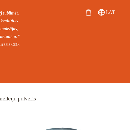
LAT
ēj sublimēt.
 kvalitātes
tmaksājas,
s metodēm. "
.
urasia CEO
elleņu pulveris