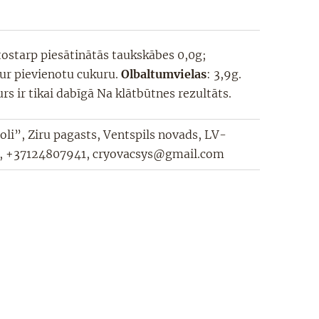
 tostarp piesātinātās taukskābes 0,0g;
ur pievienotu cukuru.
Olbaltumvielas
: 3,9g.
urs ir tikai dabīgā Na klātbūtnes rezultāts.
i”, Ziru pagasts, Ventspils novads, LV-
, +37124807941,
cryovacsys@gmail.com