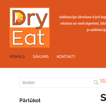
Sublimācijas žāvēšana ir ļoti kap
iekārtas un viedi algoritmi, lī
jo sublimācij
VEIKALS
SĀKUMS
KONTAKTI
VE
S
Pārlūkot