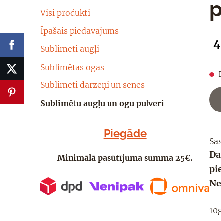
p
Visi produkti
Īpašais piedāvājums
4
Sublimēti augļi
Sublimētas ogas
Sublimēti dārzeņi un sēnes
Sublimētu augļu un ogu pulveri
Piegāde
Sa
Da
Minimālā pasūtījuma summa 25€.
pi
Ne
10