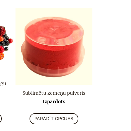
ogu
Sublimētu zemeņu pulveris
Izpārdots
PARĀDĪT OPCIJAS