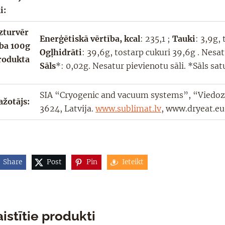
i:
zturvēr
Enerģētiskā vērtība, kcal
:
235,1
;
Tauki
: 3,9g,
ība 100g
Ogļhidrāti
:
39,6g
, tostarp cukuri
39,6g
. Nesat
rodukta
Sāls
*: 0,02g. Nesatur pievienotu sāli. *Sāls sat
SIA “Cryogenic and vacuum systems”, “Viedozol
ažotājs:
3624, Latvija.
www.sublimat.lv
,
www.dryeat.eu
Share
Post
Pin
Ieteikt
istītie produkti