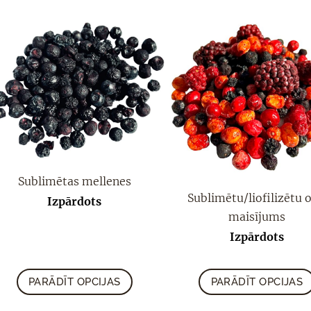
Sublimētas mellenes
Sublimētu/liofilizētu 
Izpārdots
maisījums
Izpārdots
PARĀDĪT OPCIJAS
PARĀDĪT OPCIJAS