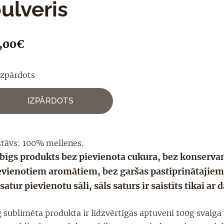
ulveris
,00€
Izpārdots
IZPĀRDOTS
stāvs: 100% mellenes
.
bīgs produkts bez pievienota cukura, bez konserva
evienotiem aromātiem, bez garšas pastiprinātajiem
satur pievienotu sāli, sāls saturs ir saistīts tikai ar
g sublimēta produkta ir līdzvērtīgas aptuveni 100g svaiga