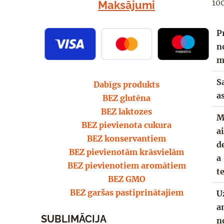
100
Maksājumi
P
n
m
S
Dabīgs produkts
a
BEZ glutēna
BEZ laktozes
M
BEZ pievienota cukura
a
BEZ konservantiem
d
BEZ pievienotām krāsvielām
a
BEZ pievienotiem aromātiem
t
BEZ GMO
BEZ garšas pastiprinātajiem
U
a
SUBLIMĀCIJA
n