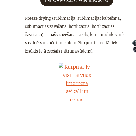
INFORMĀCIJA PAR IEKĀRTU
Freeze drying (sublimācija, sublimācijas kaltēšana,
sublimācijas žāvāšana, liofilizācija, liofilizācijas
žāvēšana) – īpašs žāvēšanas veids, kurā produkts tiek
sasaldēts un pēc tam sublimēts (proti – no tā tiek
izsūkts tajā esošais mitrums/ūdens).