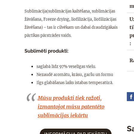
m
Sublimācija(sublimācijas kaltēšana, sublimācijas
U
žāvāšana, Freeze drying, liofilizācija, liofilizācijas
t
žāvēšana) - tas ir cilvēkam un dabai draudzīgākais
p
pārtikas pārstrādes vaids.
:
Sublimēti produkti:
R
saglabā līdz 97% veselīgas vielu.
Nezaudē aromātu, krāsu, garšu un formu
Ilgs glabāšanas laiks istabas temperatūrā.
Mūsu produkti tiek ražoti,
izmantojot mūsu patentēto
sublimācijas iekārtu
Sa