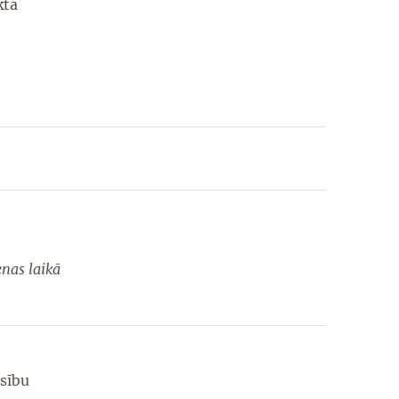
kta
enas laikā
asību