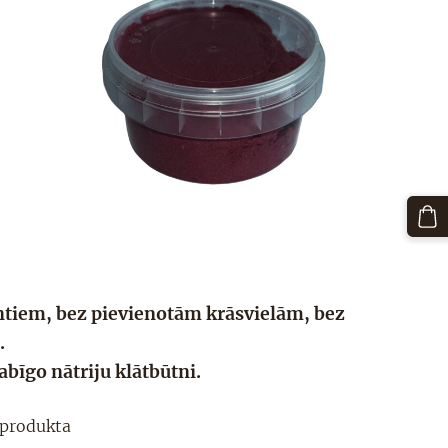
ntiem, bez pievienotām krāsvielām, bez
.
 dabīgo nātriju
klātbūtni
.
 produkta