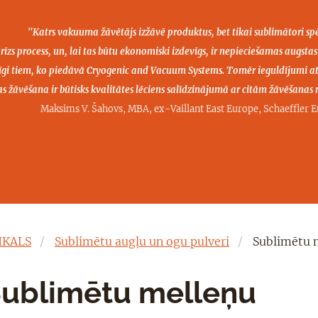
"Katrs vakuuma žāvētājs izžāvē produktus, bet tikai sublimātori sp
rīzs process, un, lai tas būtu ekonomiski izdevīgs, ir nepieciešamas
augstas
dzīgi tiem, ko piedāvā Cryogenic and Vacuum Systems.
Tomēr ieguldījumi a
as žāvēšana ir būtisks kvalitātes lēciens salīdzinājumā ar citām žāvēšana
Maksims V. Šahovs, MBA, ex-Vaillant East Europe, Schaeffler E
IKALS
Sublimētu augļu un ogu pulveri
Sublimētu m
ublimētu melleņu